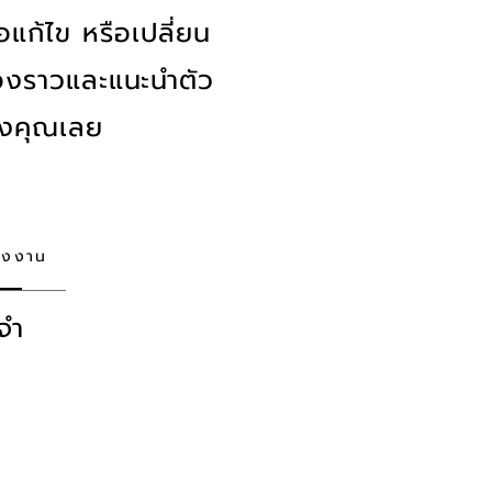
อแก้ไข หรือเปลี่ยน
ื่องราวและแนะนำตัว
าของคุณเลย
างงาน
จำ