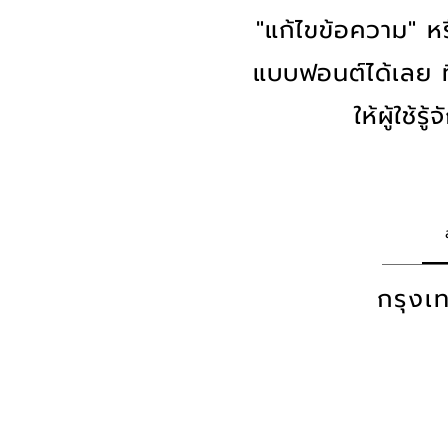
"แก้ไขข้อความ" หร
แบบฟอนต์ได้เลย ที
ให้ผู้ใช้
กรุง