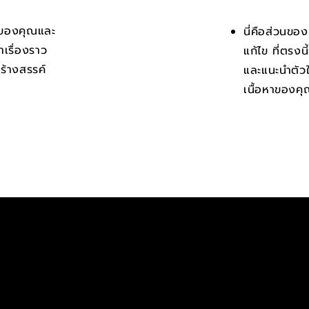
วามของคุณและ
นี่คือส่วนของ
าเรื่องราว
แก้ไข ที่ตรงน
มสร้างสรรค์
และแนะนำตัวให้ผ
เนื้อหาของค